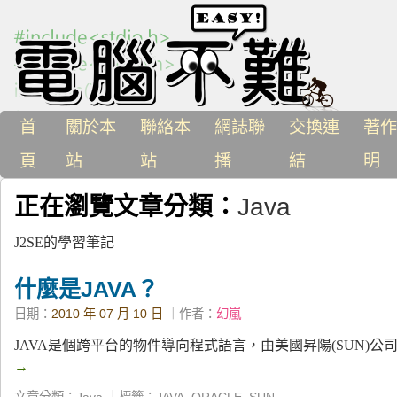
首
關於本
聯絡本
網誌聯
交換連
著作
頁
站
站
播
結
明
正在瀏覽文章分類：
Java
J2SE的學習筆記
什麼是JAVA？
日期：
2010 年 07 月 10 日
｜作者：
幻嵐
JAVA是個跨平台的物件導向程式語言，由美國昇陽(SUN)公
→