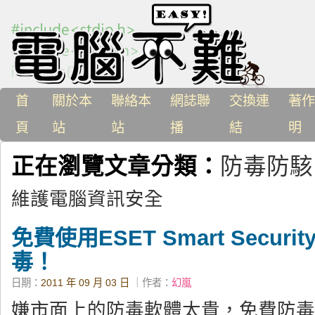
首
關於本
聯絡本
網誌聯
交換連
著作
頁
站
站
播
結
明
正在瀏覽文章分類：
防毒防駭
維護電腦資訊安全
免費使用ESET Smart Secu
毒！
日期：
2011 年 09 月 03 日
｜作者：
幻嵐
嫌市面上的防毒軟體太貴，免費防毒