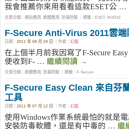
我會推薦你來用看看這款ESET公 …
文章分類：
網站應用
,
軟體應用
,
防毒防駭
｜
標籤：
ESET
,
NOD32
F-Secure Anti-Virus 201
日期：
2011 年 08 月 29 日
｜作者：
幻嵐
在上個半月前我因寫了F-Secure Eas
便收到F- …
繼續閱讀
→
文章分類：
軟體應用
,
防毒防駭
｜
標籤：
F-Secure
F-Secure Easy Clean 
工具
日期：
2011 年 07 月 12 日
｜作者：
幻嵐
使用Windows作業系統最怕的就是
安裝防毒軟體，還是有中毒的 …
繼