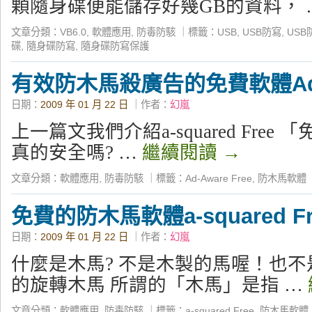
顆隨身碟便能儲存好幾GB的資料， 
文章分類：
VB6.0
,
軟體應用
,
防毒防駭
｜
標籤：
USB
,
USB防寫
,
USB
碟
,
隨身碟防寫
,
隨身碟防寫保護
有效防木馬殺廣告的免費軟體Ad-Aw
日期：
2009 年 01 月 22 日
｜作者：
幻嵐
上一篇文我們介紹a-squared Fre
真的安全嗎? …
繼續閱讀
→
文章分類：
軟體應用
,
防毒防駭
｜
標籤：
Ad-Aware Free
,
防木馬軟體
免費的防木馬軟體a-squared Fr
日期：
2009 年 01 月 22 日
｜作者：
幻嵐
什麼是木馬? 不是木製的馬喔！也
的旋轉木馬 所謂的「木馬」是指 …
文章分類：
軟體應用
,
防毒防駭
｜
標籤：
a-squared Free
,
防木馬軟體