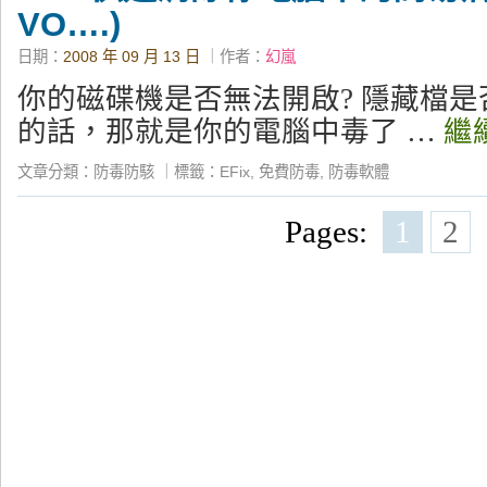
VO….)
日期：
2008 年 09 月 13 日
｜作者：
幻嵐
你的磁碟機是否無法開啟? 隱藏檔是
的話，那就是你的電腦中毒了 …
繼
文章分類：
防毒防駭
｜
標籤：
EFix
,
免費防毒
,
防毒軟體
Pages:
1
2