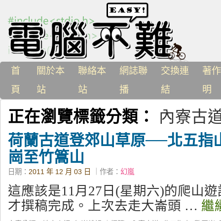
首
關於本
聯絡本
網誌聯
交換連
著作
頁
站
站
播
結
明
正在瀏覽標籤分類：
內寮古
荷蘭古道登郊山草原──北五指
崗至竹篙山
日期：
2011 年 12 月 03 日
｜作者：
幻嵐
這應該是11月27日(星期六)的爬山
才撰稿完成。上次去走大崙頭 …
繼