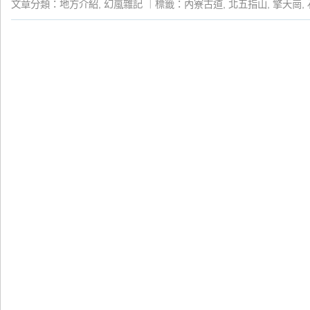
文章分類：
地方介紹
,
幻嵐雜記
｜
標籤：
內寮古道
,
北五指山
,
擎天崗
,