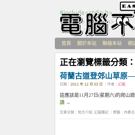
首頁
關於本站
聯絡本站
網
正在瀏覽標籤分類
荷蘭古道登郊山草原─
日期：
2011 年 12 月 03 日
｜作者：
幻嵐
這應該是11月27日(星期六)的爬
讀
→
文章分類：
地方介紹
,
幻嵐雜記
｜
標籤：
內寮古