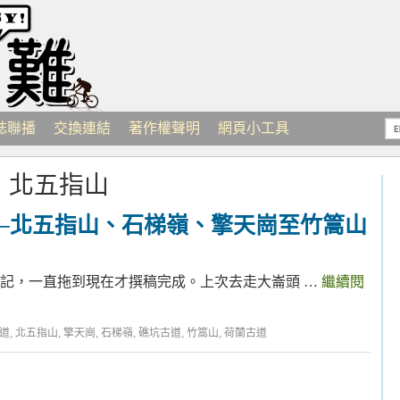
誌聯播
交換連結
著作權聲明
網頁小工具
：
北五指山
─北五指山、石梯嶺、擎天崗至竹篙山
山遊記，一直拖到現在才撰稿完成。上次去走大崙頭 …
繼續閱
道
,
北五指山
,
擎天崗
,
石梯嶺
,
礁坑古道
,
竹篙山
,
荷蘭古道