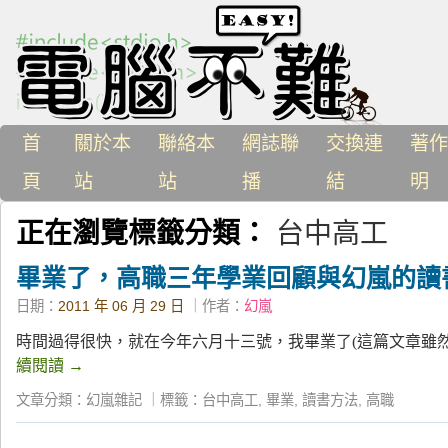
首
關於本
聯絡本
網誌聯
交換連
著作
頁
站
站
播
結
明
正在瀏覽標籤分類：
台中高工
畢業了，高職三年學業回顧與幻嵐的讀
日期：
2011 年 06 月 29 日
｜作者：
幻嵐
時間過得很快，就在今年六月十三號，我畢業了(這篇文章雖然
續閱讀
→
文章分類：
幻嵐雜記
｜
標籤：
台中高工
,
畢業
,
讀書方法
,
高職