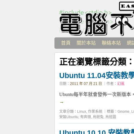
首頁
關於本站
聯絡本站
網
正在瀏覽標籤分類
Ubuntu 11.04安裝教
日期：
2011 年 07 月 21 日
｜作者：
幻嵐
Ubuntu每半年就會發佈一次新版
→
文章分類：
Linux
,
作業系統
｜
標籤：
Gnome
,
L
安裝Ubuntu
,
有奔頭
,
烏斑兔
,
烏班圖
Ubuntu 10.10 安裝教