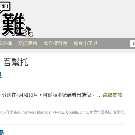
誌聯播
交換連結
著作權聲明
網頁小工具
：
吾幫托
學
本，分別在4月和10月，可從版本號碼看出端倪。 …
繼續閱讀
inux作業系統
,
Network Manager.PPPoE
,
Ubuntu
,
Unity
,
免費作業系統
,
吾幫托
,
學