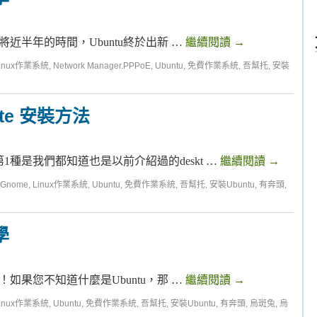
過了將近半年的時間，Ubuntu終於出新 …
繼續閱讀
→
inux作業系統
,
Network Manager.PPPoE
,
Ubuntu
,
免費作業系統
,
吾幫托
,
安裝
rnate 安裝方法
第1種是我們都知道也是以前介紹過的deskt …
繼續閱讀
→
Gnome
,
Linux作業系統
,
Ubuntu
,
免費作業系統
,
吾幫托
,
安裝Ubuntu
,
有奔頭
,
學
佈了！如果您不知道什麼是Ubuntu，那 …
繼續閱讀
→
inux作業系統
,
Ubuntu
,
免費作業系統
,
吾幫托
,
安裝Ubuntu
,
有奔頭
,
烏斑兔
,
烏