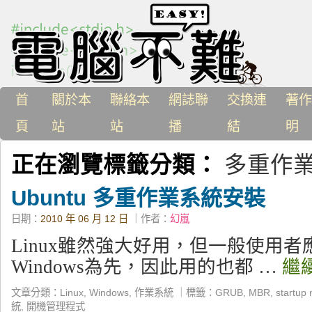
首
關於本
聯絡本
網誌聯
交換連
著作
頁
站
站
播
結
明
正在瀏覽標籤分類：
多重作
Ubuntu 多重作業系統安裝
日期：
2010 年 06 月 12 日
｜作者：
幻嵐
Linux雖然強大好用，但一般使用
Windows為先，因此用的也都 …
繼
文章分類：
Linux
,
Windows
,
作業系統
｜
標籤：
GRUB
,
MBR
,
startup
統
,
開機管理程式