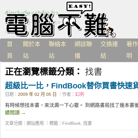
首
關於本
聯絡本
網誌聯
交換連
著作
頁
站
站
播
結
明
正在瀏覽標籤分類：
找書
超級比一比，FindBook替你買書快速
日期：
2009 年 02 月 05 日
｜作者：
幻冽
有時候想找本書，來沈澱一下心靈。 到網路書局找了幾本書後
續閱讀
→
文章分類：
網站應用
｜
標籤：
FindBook
,
找書