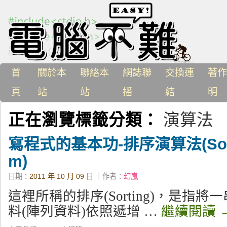
首
關於本
聯絡本
網誌聯
交換連
著作
頁
站
站
播
結
明
正在瀏覽標籤分類：
演算法
寫程式的基本功-排序演算法(Sortin
m)
日期：
2011 年 10 月 09 日
｜作者：
幻嵐
這裡所稱的排序(Sorting)，是指
料(陣列資料)依照遞增 …
繼續閱讀