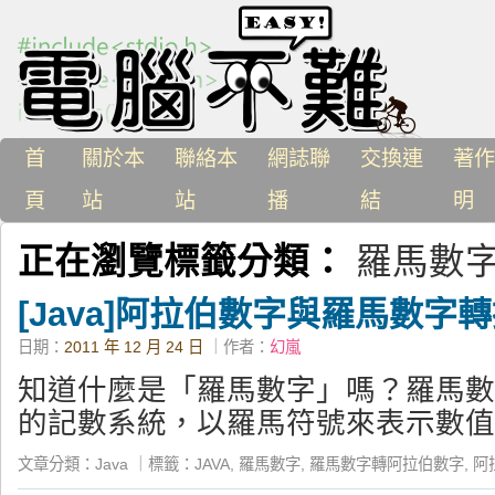
首
關於本
聯絡本
網誌聯
交換連
著作
頁
站
站
播
結
明
正在瀏覽標籤分類：
羅馬數
[Java]阿拉伯數字與羅馬數字
日期：
2011 年 12 月 24 日
｜作者：
幻嵐
知道什麼是「羅馬數字」嗎？羅馬數
的記數系統，以羅馬符號來表示數值
文章分類：
Java
｜
標籤：
JAVA
,
羅馬數字
,
羅馬數字轉阿拉伯數字
,
阿