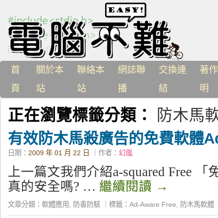
首
關於本
聯絡本
網誌聯
交換連
著作
頁
站
站
播
結
明
正在瀏覽標籤分類：
防木馬
有效防木馬殺廣告的免費軟體Ad-Aw
日期：
2009 年 01 月 22 日
｜作者：
幻嵐
上一篇文我們介紹a-squared Fre
真的安全嗎? …
繼續閱讀
→
文章分類：
軟體應用
,
防毒防駭
｜
標籤：
Ad-Aware Free
,
防木馬軟體