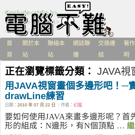
首
關於本
聯絡本
網誌聯
交換連
著作
頁
站
站
播
結
明
正在瀏覽標籤分類：
JAVA視
用JAVA視窗畫個多邊形吧！─
drawLine練習
日期：
2010 年 07 月 22 日
｜作者：
幻嵐
要如何使用JAVA來畫多邊形呢？首
形的組成：N邊形，有N個頂點 …