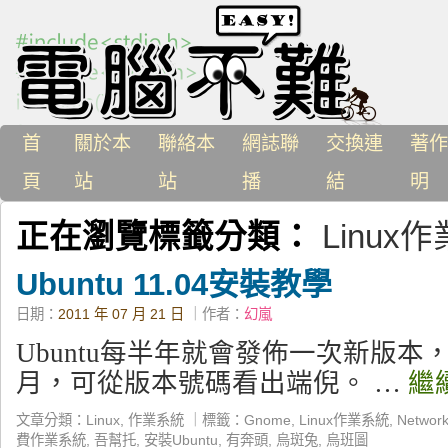
首
關於本
聯絡本
網誌聯
交換連
著作
頁
站
站
播
結
明
正在瀏覽標籤分類：
Linux
Ubuntu 11.04安裝教學
日期：
2011 年 07 月 21 日
｜作者：
幻嵐
Ubuntu每半年就會發佈一次新版本，
月，可從版本號碼看出端倪。 …
繼
文章分類：
Linux
,
作業系統
｜
標籤：
Gnome
,
Linux作業系統
,
Networ
費作業系統
,
吾幫托
,
安裝Ubuntu
,
有奔頭
,
烏斑兔
,
烏班圖