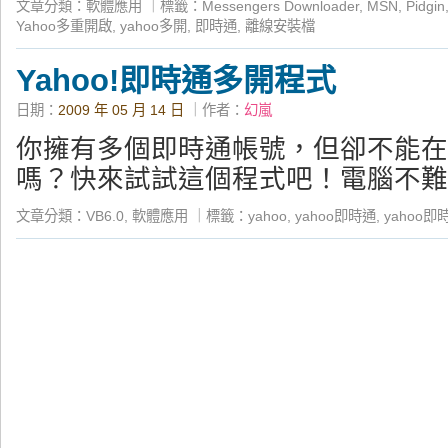
文章分類：
軟體應用
｜
標籤：
Messengers Downloader
,
MSN
,
Pidgin
Yahoo多重開啟
,
yahoo多開
,
即時通
,
離線安裝檔
Yahoo!即時通多開程式
日期：
2009 年 05 月 14 日
｜作者：
幻嵐
你擁有多個即時通帳號，但卻不能在
嗎？快來試試這個程式吧！電腦不難
文章分類：
VB6.0
,
軟體應用
｜
標籤：
yahoo
,
yahoo即時通
,
yahoo