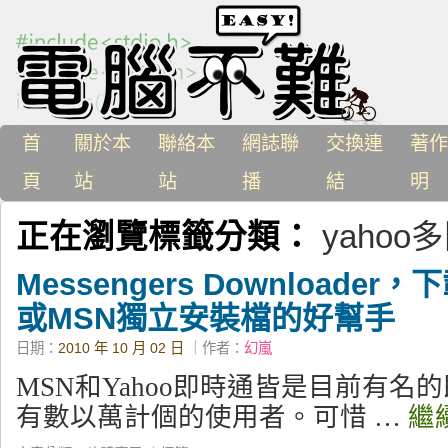
首
關於本
聯絡本
網誌聯
交換連
著作
頁
站
站
播
結
明
正在瀏覽標籤分類：
yahoo
Messengers Downloader
或MSN獨立安裝檔的好幫手
日期：
2010 年 10 月 02 日
｜作者：
幻嵐
MSN和Yahoo即時通皆是目前有名
有數以萬計個的使用者。可惜 …
繼