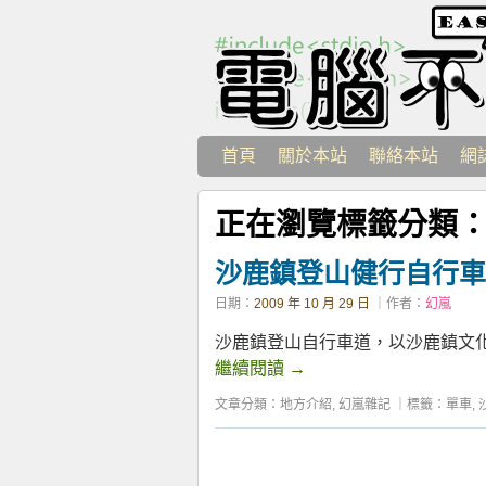
首頁
關於本站
聯絡本站
網
正在瀏覽標籤分類
沙鹿鎮登山健行自行車
日期：
2009 年 10 月 29 日
｜作者：
幻嵐
沙鹿鎮登山自行車道，以沙鹿鎮文
繼續閱讀
→
文章分類：
地方介紹
,
幻嵐雜記
｜
標籤：
單車
,