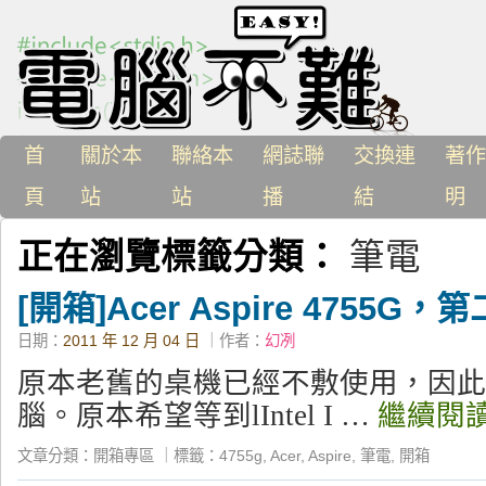
首
關於本
聯絡本
網誌聯
交換連
著作
頁
站
站
播
結
明
正在瀏覽標籤分類：
筆電
[開箱]Acer Aspire 4755G
日期：
2011 年 12 月 04 日
｜作者：
幻冽
原本老舊的桌機已經不敷使用，因此
腦。原本希望等到lIntel I …
繼續閱
文章分類：
開箱專區
｜
標籤：
4755g
,
Acer
,
Aspire
,
筆電
,
開箱