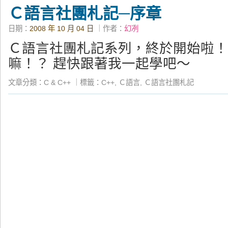
Ｃ語言社團札記─序章
日期：
2008 年 10 月 04 日
｜作者：
幻冽
Ｃ語言社團札記系列，終於開始啦！
嘛！？ 趕快跟著我一起學吧～
文章分類：
C & C++
｜
標籤：
C++
,
Ｃ語言
,
Ｃ語言社團札記