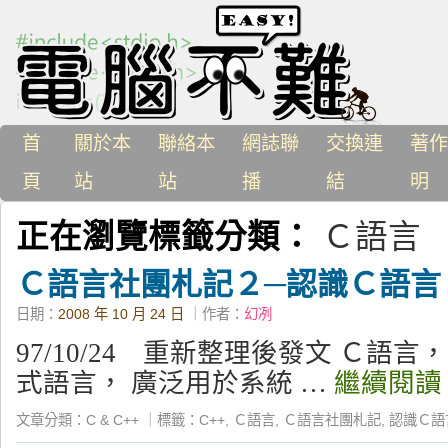
首
關於本
聯絡本
網誌聯
交換連
著作
頁
站
站
播
結
明
正在瀏覽標籤分類：
Ｃ語言
Ｃ語言社團札記２─認識Ｃ語言
日期：
2008 年 10 月 24 日
｜作者：
幻冽
97/10/24 重新整理後發文 Ｃ語
式語言， 廣泛用於系統 …
繼續閱
文章分類：
C & C++
｜
標籤：
C++
,
Ｃ語言
,
Ｃ語言社團札記
,
認識Ｃ語