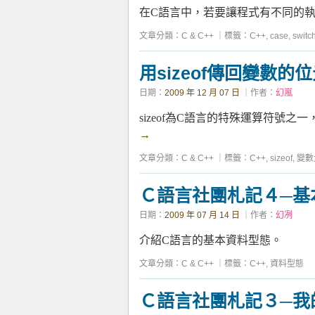
在C語言中，若要讓程式有不同的執行流
文章分類：
C & C++
｜
標籤：
C++
,
case
,
switc
用sizeof傳回變數的
日期：
2009 年 12 月 07 日
｜作者：
幻嵐
sizeof為C語言的特殊運算符號
→
文章分類：
C & C++
｜
標籤：
C++
,
sizeof
,
變數
Ｃ語言社團札記４─基
日期：
2009 年 07 月 14 日
｜作者：
幻冽
介紹C語言的基本資料型態。
文章分類：
C & C++
｜
標籤：
C++
,
資料型態
Ｃ語言社團札記３─我