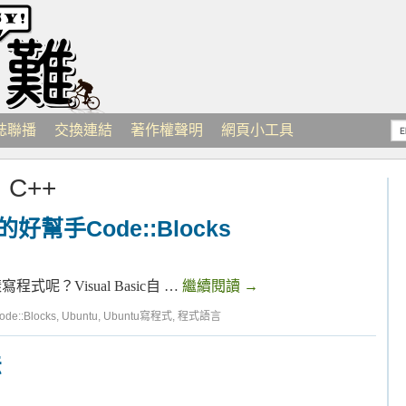
誌聯播
交換連結
著作權聲明
網頁小工具
：
C++
的好幫手Code::Blocks
程式呢？Visual Basic自 …
繼續閱讀
→
ode::Blocks
,
Ubuntu
,
Ubuntu寫程式
,
程式語言
法