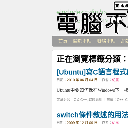
首頁
關於本站
聯絡本站
網
正在瀏覽標籤分類
[Ubuntu]寫C語言程式
日期：
2010 年 06 月 04 日
｜作者：
幻嵐
Ubuntu中要如何像在Windows下一樣寫
文章分類：
C & C++
,
軟體應用
｜
標籤：
C++
,
C
switch條件敘述的用
日期：
2009 年 12 月 09 日
｜作者：
幻嵐