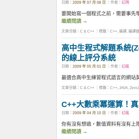
日期：
2009 年 07 月 08 日
｜作者：
幻冽
要開始寫一個程式之前，需要事先
繼續閱讀
→
文章分類：
C & C++
｜
標籤：
C++
,
編譯
,
編譯
高中生程式解題系統(Ze
的線上評分系統
日期：
2009 年 05 月 01 日
｜作者：
幻嵐
最適合高中生練習程式語言的網站莫過於
文章分類：
C & C++
｜
標籤：
C++
,
JAVA
,
Zero
C++大數乘冪運算！
日期：
2009 年 04 月 10 日
｜作者：
幻嵐
你有沒有想過，數值資料有沒有上
繼續閱讀
→