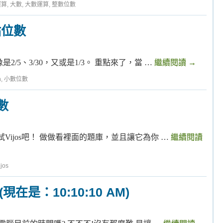
運算
,
大數
,
大數運算
,
整數位數
點位數
/5、3/30，又或是1/3。 重點來了，當 …
繼續閱讀
→
n
,
小數位數
數
Vijos吧！ 做做看裡面的題庫，並且讓它為你 …
繼續閱讀
ijos
在是：10:10:10 AM)