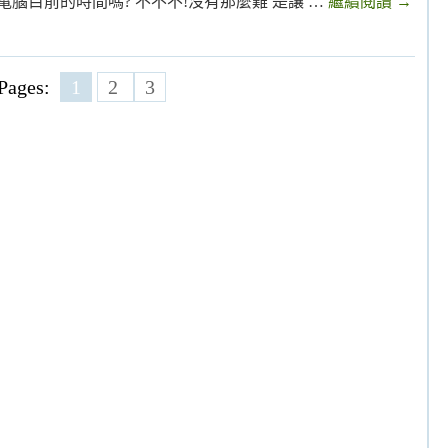
電腦目前的時間嗎? 不不不!沒有那麼難 是讓 …
繼續閱讀
→
Pages:
1
2
3