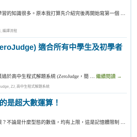
學習的知識很多。原本我打算先介紹完後再開始寫第一個 …
器
,
編譯流程
roJudge) 適合所有中學生及初學者
高中生程式解題系統 (ZeroJudge，簡 …
繼續閱讀
→
Judge
,
ZJ
,
高中生程式解題系統
真的是超大數運算！
限？不論是什麼型態的數值，均有上限，這是記憶體限制 …