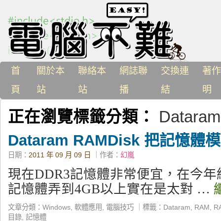
首
關於本
聯絡本
網誌聯
交換連
著作
頁
站
站
播
結
明
正在瀏覽標籤分類：
Dataram
Dataram RAMDisk 把記憶
日期：
2011 年 09 月 09 日
｜作者：
幻嵐
現在DDR3記憶體非常便宜，在今
記憶體弄到4GB以上實在是太對 …
文章分類：
Windows
,
軟體應用
,
電腦技巧
｜
標籤：
Dataram
,
RAM
,
R
目錄
,
記憶體