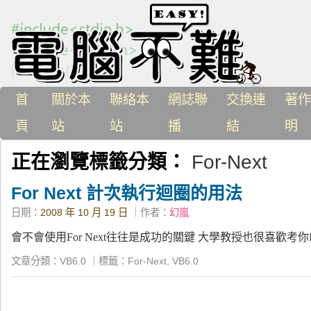
首
關於本
聯絡本
網誌聯
交換連
著作
頁
站
站
播
結
明
正在瀏覽標籤分類：
For-Next
For Next 計次執行迴圈的用法
日期：
2008 年 10 月 19 日
｜作者：
幻嵐
會不會使用For Next往往是成功的關鍵 大學教授也很喜歡考你For
文章分類：
VB6.0
｜
標籤：
For-Next
,
VB6.0