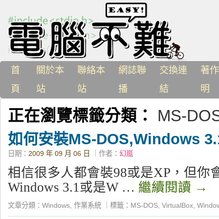
首
關於本
聯絡本
網誌聯
交換連
著作
頁
站
站
播
結
明
正在瀏覽標籤分類：
MS-DO
如何安裝MS-DOS,Windows 3.1
日期：
2009 年 09 月 06 日
｜作者：
幻嵐
相信很多人都會裝98或是XP，但你會
Windows 3.1或是W …
繼續閱讀
→
文章分類：
Windows
,
作業系統
｜
標籤：
MS-DOS
,
VirtualBox
,
Windo