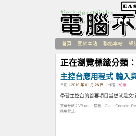
首頁
關於本站
聯絡本站
網
正在瀏覽標籤分類
主控台應用程式 輸入
日期：
2010 年 01 月 26 日
｜作者：
幻嵐
學習主控台的首要項目當然就是文字的輸出與
文章分類：
VB.net
｜
標籤：
Clear
,
Console
,
Re
應用程式