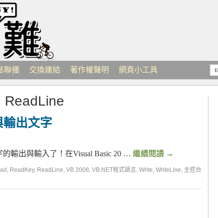
誌聯播
交換連結
著作權聲明
網頁小工具
：
ReadLine
與輸出文字
輸入了！在Visual Basic 20 …
繼續閱讀
→
ad
,
ReadKey
,
ReadLine
,
VB 2008
,
VB.NET程式語言
,
Write
,
WriteLine
,
主控台