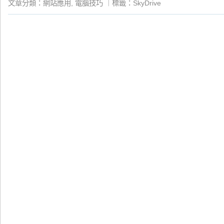
文章分類：
網站應用
,
電腦技巧
｜
標籤：
SkyDrive