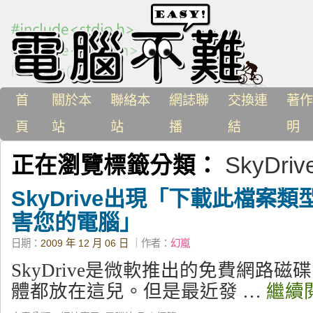
首
關於本
聯絡本
網誌聯
交換連
著作
頁
站
站
播
結
明
正在瀏覽標籤分類：
SkyDriv
SkyDrive出現「下載此檔案類型
害您的電腦」
日期：
2009 年 12 月 06 日
｜作者：
幻嵐
SkyDrive是微軟推出的免費網路
體都放在這兒。但是最近發 …
繼續