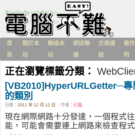
首
關於本
聯絡本
網誌聯
交換連
著作
頁
站
站
播
結
明
正在瀏覽標籤分類：
WebClie
[VB2010]HyperURLGett
的類別
日期：
2011 年 12 月 12 日
｜作者：
幻嵐
現在網際網路十分發達，一個程式往
能，可能會需要連上網路來檢查程式