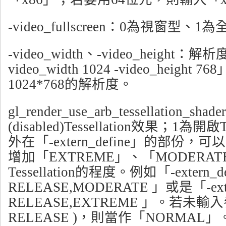
-video_fullscreen：0為視窗型、
-video_width、-video_height
video_width 1024 -video_height
1024*768的解析度。
gl_render_use_arb_tessellation_s
(disabled)Tessellation效果；1為開啟
外在「-extern_define」的部份，
增加「EXTREME」、「MODERA
Tessellation的程度。例如「-extern_de
RELEASE,MODERATE 」或是「-exter
RELEASE,EXTREME 」。若未輸入參數(
RELEASE )，則當作「NORMAL」