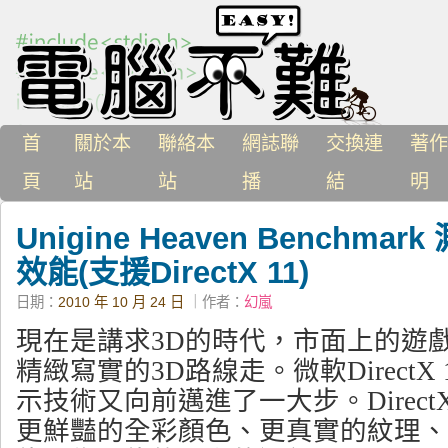
首
關於本
聯絡本
網誌聯
交換連
著作
頁
站
站
播
結
明
Unigine Heaven Benchm
效能(支援DirectX 11)
日期：
2010 年 10 月 24 日
｜作者：
幻嵐
現在是講求3D的時代，市面上的遊
精緻寫實的3D路線走。微軟DirectX
示技術又向前邁進了一大步。DirectX
更鮮豔的全彩顏色、更真實的紋理、