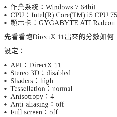
作業系統：Windows 7 64bit
CPU：Intel(R) Core(TM) i5 CPU 7
顯示卡：GYGABYTE ATI Radeon H
先看看跑DirectX 11出來的分數如何
設定：
API：DirectX 11
Stereo 3D：disabled
Shaders：high
Tessellation：normal
Anisotropy：4
Anti-aliasing：off
Full screen：off