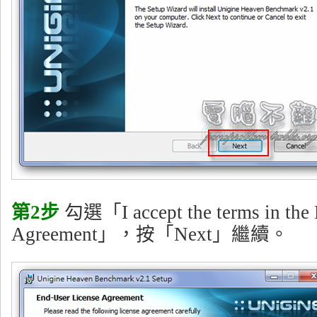
第2步
勾選「I accept the terms in the 
Agreement」，按「Next」繼續。