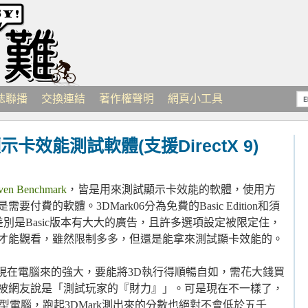
誌聯播
交換連結
著作權聲明
網頁小工具
顯示卡效能測試軟體(支援DirectX 9)
ven Benchmark
，皆是用來測試顯示卡效能的軟體，使用方
要付費的軟體。3DMark06分為免費的Basic Edition和須
on，兩者的差別是Basic版本有大大的廣告，且許多選項設定被限定住，
網站才能觀看，雖然限制多多，但還是能拿來測試顯卡效能的。
現在電腦來的強大，要能將3D執行得順暢自如，需花大錢買
k曾被網友說是「測試玩家的『財力』」。可是現在不一樣了，
上型電腦，跑起3DMark測出來的分數也絕對不會低於五千