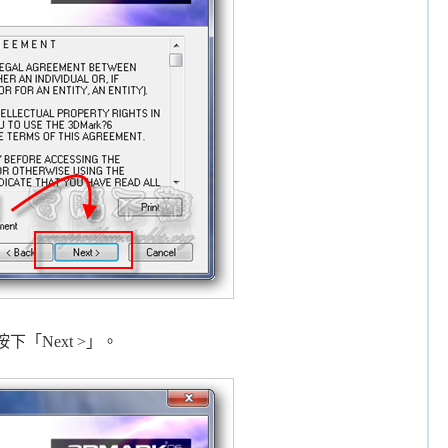
「Next >」。