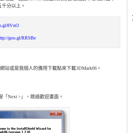
五千分以上。
oo.gl/8VnO
ttp://goo.gl/RRSBe
方網站或是我個人的備用下載點來下載3DMark06。
Next >」，跳過歡迎畫面。