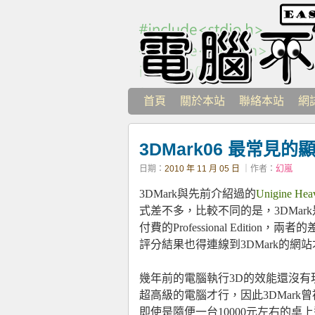
首頁
關於本站
聯絡本站
網
3DMark06 最常見的
日期：
2010 年 11 月 05 日
｜作者：
幻嵐
3DMark與先前介紹過的
Unigine Hea
式差不多，比較不同的是，3DMark是需
付費的Professional Editi
評分結果也得連線到3DMark的
幾年前的電腦執行3D的效能還沒有
超高級的電腦才行，因此3DMar
即使是隨便一台10000元左右的桌