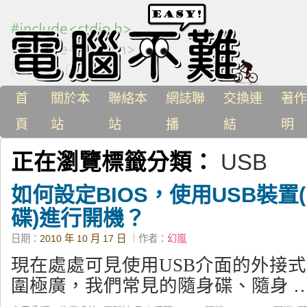
首
關於本
聯絡本
網誌聯
交換連
著作
頁
站
站
播
結
明
正在瀏覽標籤分類：
USB
如何設定BIOS，使用USB裝置
碟)進行開機？
日期：
2010 年 10 月 17 日
｜作者：
幻嵐
現在處處可見使用USB介面的外接
圍極廣，我們常見的隨身碟、隨身 