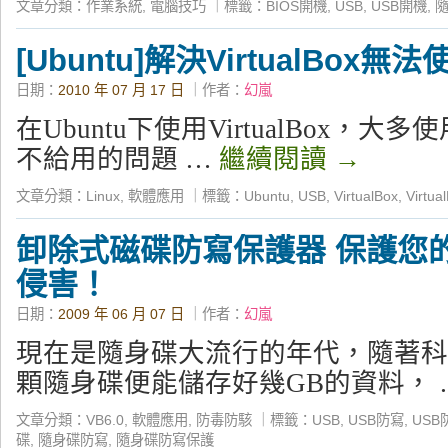
文章分類：
作業系統
,
電腦技巧
｜
標籤：
BIOS開機
,
USB
,
USB開機
,
[Ubuntu]解決VirtualBox無
日期：
2010 年 07 月 17 日
｜作者：
幻嵐
在Ubuntu下使用VirtualBox，大
不給用的問題 …
繼續閱讀
→
文章分類：
Linux
,
軟體應用
｜
標籤：
Ubuntu
,
USB
,
VirtualBox
,
Virt
卸除式磁碟防寫保護器 保護您
侵害！
日期：
2009 年 06 月 07 日
｜作者：
幻嵐
現在是隨身碟大流行的年代，隨著科
顆隨身碟便能儲存好幾GB的資料， 
文章分類：
VB6.0
,
軟體應用
,
防毒防駭
｜
標籤：
USB
,
USB防寫
,
USB
碟
,
隨身碟防寫
,
隨身碟防寫保護