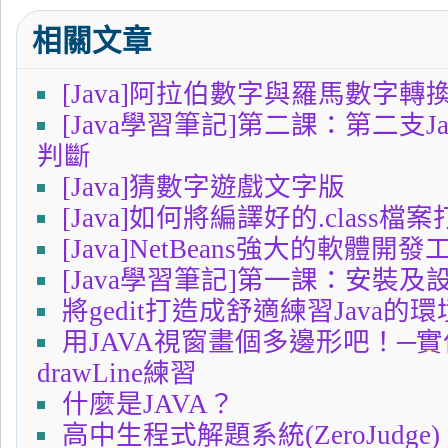
相關文章
[Java]阿拉伯數字與羅馬數字轉
[Java學習筆記]第二課：第二支
判斷
[Java]猜數字遊戲文字版
[Java]如何將編譯好的.class檔
[Java]NetBeans強大的軟體開發
[Java學習筆記]第一課：安裝及設
將gedit打造成舒適練習Java的環
用JAVA視窗畫個多邊形吧！─
drawLine練習
什麼是JAVA？
高中生程式解題系統(ZeroJudg