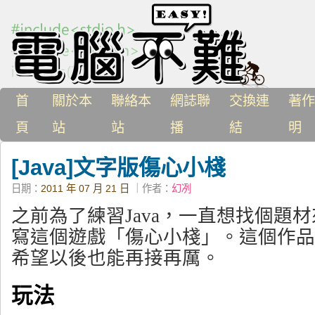
首
關於本
聯絡本
網誌聯
交換連
著作
頁
站
站
播
結
明
[Java]文字版傷心小棧
日期：
2011 年 07 月 21 日
｜作者：
幻冽
之前為了練習Java，一直想找個題
寫這個遊戲「傷心小棧」。這個作品
希望以後也能再接再厲。
玩法