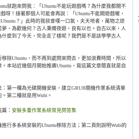
ntu就跑來問我：「Ubuntu不能玩遊戲嗎？為什麼我都開不
遊戲呀！接著那個人可能會再說：「Ubuntu不能開遊戲喔，
除Ubuntu？」此時的我就會嘆一口氣，夫天地者，萬物之逆
若夢，為歡幾何？古人秉燭夜遊，良有以也。自古以來，人
為什麼到了今天，完全走了樣呢？我們是不是該學學古人
自行移除Ubuntu，而不再到處問來問去，更加浪費時間，所以
。本站近幾個月開始推廣Ubuntu，寫這篇文章簡直就是自
方法：第一種為光碟開機安裝，建立GRUB開機作業系統清單
。第二種就是用Wubi。
這篇：
安裝多重作業系統常見問答集
行多系統安裝的Ubuntu移除方法；第二頁則說明Wubi的