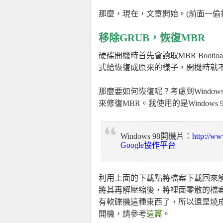
那麼，現在，文章開始。(前面一偷拉
移除GRUB，恢復MBR
硬碟開機時首先會讀取MBR Bootl
式給恢復成原來的樣子，開機時就不會
那麼要如何恢復呢？考慮到Window
來修復MBR。我使用的是Windows
Windows 98開機片：
http://
Google協作平台
利用上面的下載點將檔案下載回來解
將其再解壓縮後，將裡面零散的檔
有軟碟機這種東西了，所以還是燒成
開機，請參考
這篇
。