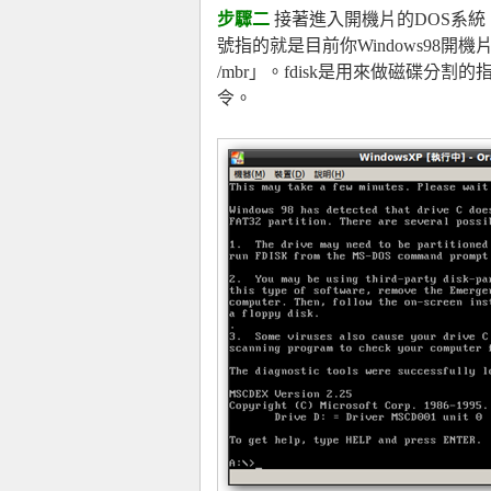
步驟二
接著進入開機片的DOS系統
號指的就是目前你Windows98開
/mbr」。fdisk是用來做磁碟分割
令。