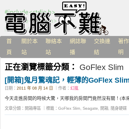
首
關於本
聯絡本
網誌聯
交換連
著作
頁
站
站
播
結
明
正在瀏覽標籤分類：
GoFlex Slim
[開箱]鬼月驚魂記，輕薄的GoFlex Sl
日期：
2011 年 08 月 14 日
｜作者：
幻嵐
今天走進房間的時候大驚，天哪我的房間門竟然沒有關！(本來
文章分類：
開箱專區
｜
標籤：
GoFlex Slim
,
Seagate
,
開箱
,
隨身硬碟