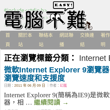
首
關於本
聯絡本
網誌聯
交換連
著作
頁
站
站
播
結
明
正在瀏覽標籤分類：
Internet
微軟Internet Explorer 
瀏覽速度和支援度
日期：
2011 年 06 月 09 日
｜作者：
幻嵐
Internet Explorer 9(簡稱為IE
器，相 …
繼續閱讀
→