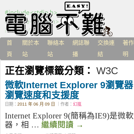
首
關於本
聯絡本
網誌聯
交換連
著作
頁
站
站
播
結
明
正在瀏覽標籤分類：
W3C
微軟Internet Explorer 
瀏覽速度和支援度
日期：
2011 年 06 月 09 日
｜作者：
幻嵐
Internet Explorer 9(簡稱為IE
器，相 …
繼續閱讀
→