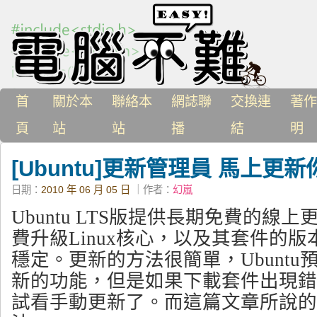
首
關於本
聯絡本
網誌聯
交換連
著作
頁
站
站
播
結
明
[Ubuntu]更新管理員 馬上更新
日期：
2010 年 06 月 05 日
｜作者：
幻嵐
Ubuntu LTS版提供長期免費的線
費升級Linux核心，以及其套件的
穩定。更新的方法很簡單，Ubunt
新的功能，但是如果下載套件出現錯
試看手動更新了。而這篇文章所說的