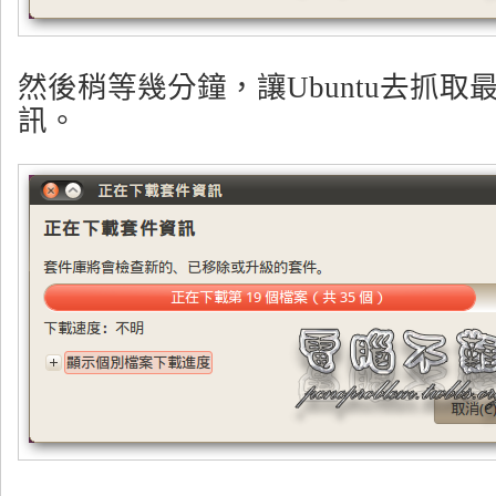
然後稍等幾分鐘，讓Ubuntu去抓取
訊。