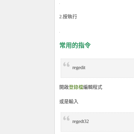
2.按執行
常用的指令
regedit
開啟
登錄檔
編輯程式
或是輸入
regedt32