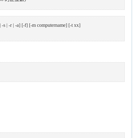
 | -r | -a] [-f] [-m
computername
] [-t xx]