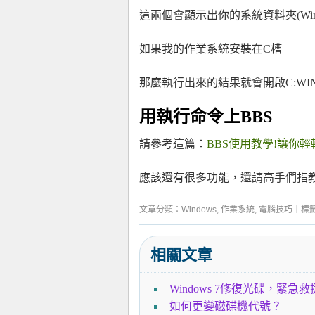
這兩個會顯示出你的系統資料夾(Wind
如果我的作業系統安裝在C槽
那麼執行出來的結果就會開啟C:WIN
用執行命令上BBS
請參考這篇：
BBS使用教學!讓你輕
應該還有很多功能，還請高手們指教
文章分類：
Windows
,
作業系統
,
電腦技巧
｜標
相關文章
Windows 7修復光碟，緊急
如何更變磁碟機代號？