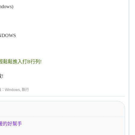
ows)
DOWS
輕鬆鬆進入打B行列!
!
籤：
Windows
,
執行
救援的好幫手