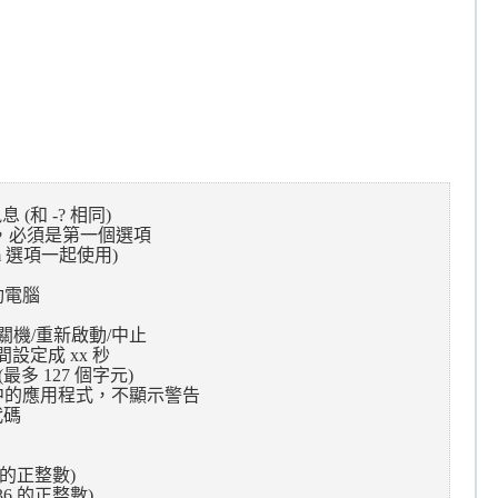
 -? 相同)
，必須是第一個選項
 選項一起使用)
電腦
機/重新啟動/中止
定成 xx 秒
(最多 127 個字元)
應用程式，不顯示警告
代碼
 的正整數)
36 的正整數)