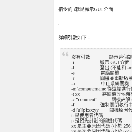
指令的-i就是顯示GUI 介面
詳細引數如下：
沒有引數 顯示這個訊息 (和
-i 顯示 GUI 介面
-l 登出 (不能和 -m
-s 電腦關機
-r 關機並重新啟動
-a 中止系統關機
-m
\computername
從遠端進行關
-t xx 將關機等候時間設
-c “comment” 關機註解 
-f 強制關閉執行中的
-d [u][p]:xx:yy 關機原因
u 是使用者代碼
p 是預先計劃的關機代碼
xx 是主要原因代碼 (小於 256
yy 是次要原因代碼 (小於 655