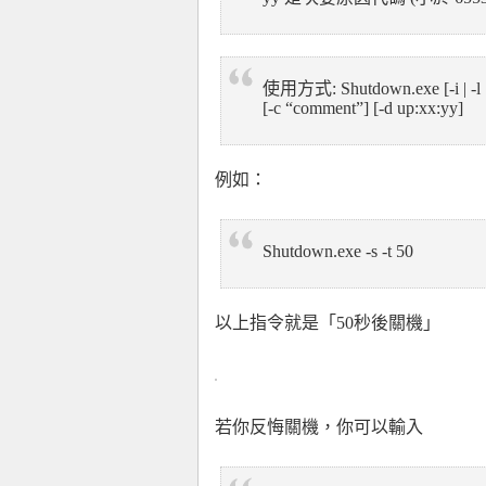
使用方式: Shutdown.exe [-i | -l | -s
[-c “comment”] [-d up:xx:yy]
例如：
Shutdown.exe -s -t 50
以上指令就是「50秒後關機」
若你反悔關機，你可以輸入