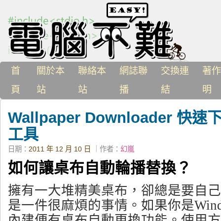
首
關於本
聯絡本
網誌聯
交換連
著作
頁
站
站
播
結
明
Wallpaper Downloader
工具
日期：
2011 年 12 月 10 日
｜作者：
幻嵐
如何讓桌布自動輪播替換？
擁有一大堆精美桌布，卻總是要自己
是一件很麻煩的事情。如果你是Wind
內建便有桌布自動更換功能。使用方