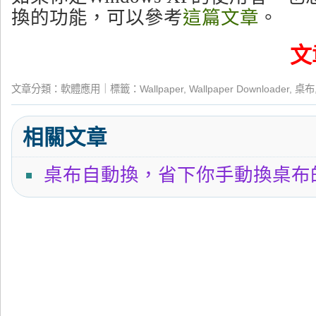
換的功能，可以參考
這篇文章
。
文
文章分類：
軟體應用
｜標籤：
Wallpaper
,
Wallpaper Downloader
,
桌布
相關文章
桌布自動換，省下你手動換桌布
←
[開箱]Acer Aspire 4755G，第二次開箱
月全食觀測 Part